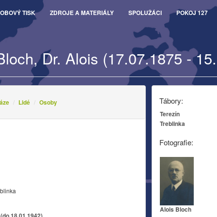
OBOVÝ TISK
ZDROJE A MATERIÁLY
SPOLUŽÁCI
POKOJ 127
Bloch, Dr. Alois (17.07.1875 - 15
Tábory:
áze
Lidé
Osoby
Terezín
Treblinka
Fotografie:
blinka
Alois Bloch
 (do 18.01.1942)