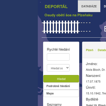
DEPORTÁL
DATABÁZE
D
Osudy obětí šoa na Plzeňsku
Rychlé hledání
Plzeň
Datab
Jméno:
Alois Bloch, Dr.
Narození:
Hledat
17.07.1875
Podrobné hledání
Úmrtí:
Mapa
15.10.1942, Tre
Bydliště
Seznamy
Solní 19, Plzeň