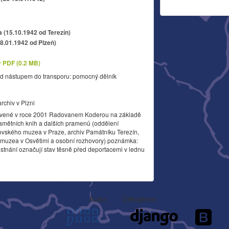
a (15.10.1942 od Terezín)
18.01.1942 od Plzeň)
v PDF (0.2 MB)
d nástupem do transporu: pomocný dělník
archiv v Plzni
vené v roce 2001 Radovanem Koderou na základě
amětních knih a dalších pramenů (oddělení
ovského muzea v Praze, archiv Památníku Terezín,
o muzea v Osvětimi a osobní rozhovory) poznámka:
stnání označují stav těsně před deportacemi v lednu
Autor
Děkujeme