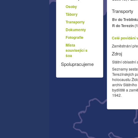
Osoby
Transporty
Tábory
Bv do Treblink
Transporty
R do Terezín (
Dokumenty
Fotografie
Celé povídání 
Místa
Zaměstnání pře
související s
Zdroj
šoa
Státní oblastní 
Spolupracujeme
Seznamy sesta
Terezínských p
holocaustu Žid
archiv Státníh
bydliště a zamě
1942.