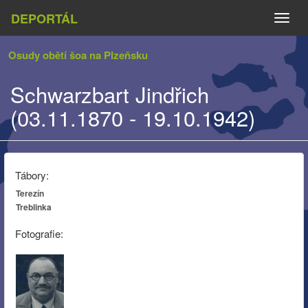
DEPORTÁL
Naviga
Osudy obětí šoa na Plzeňsku
Schwarzbart Jindřich
(03.11.1870 - 19.10.1942)
Tábory:
Terezín
Treblinka
Fotografie: