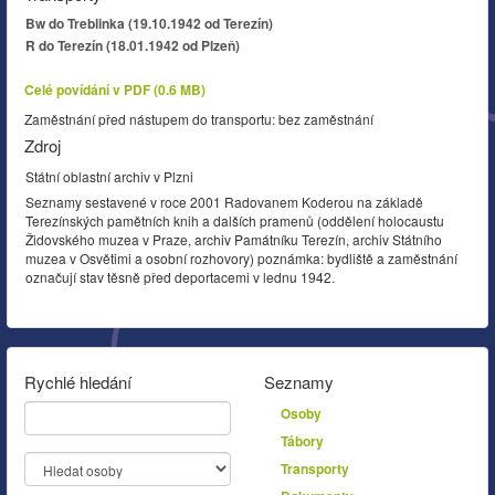
Bw do Treblinka (19.10.1942 od Terezín)
R do Terezín (18.01.1942 od Plzeň)
Celé povídání v PDF (0.6 MB)
Zaměstnání před nástupem do transportu: bez zaměstnání
Zdroj
Státní oblastní archiv v Plzni
Seznamy sestavené v roce 2001 Radovanem Koderou na základě
Terezínských pamětních knih a dalších pramenů (oddělení holocaustu
Židovského muzea v Praze, archiv Památníku Terezín, archiv Státního
muzea v Osvětimi a osobní rozhovory) poznámka: bydliště a zaměstnání
označují stav těsně před deportacemi v lednu 1942.
Rychlé hledání
Seznamy
Osoby
Tábory
Transporty