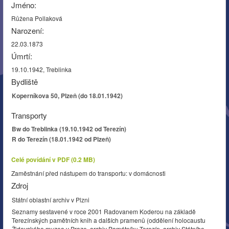
Jméno:
Růžena Pollaková
Narození:
22.03.1873
Úmrtí:
19.10.1942, Treblinka
Bydliště
Koperníkova 50, Plzeň (do 18.01.1942)
Transporty
Bw do Treblinka (19.10.1942 od Terezín)
R do Terezín (18.01.1942 od Plzeň)
Celé povídání v PDF (0.2 MB)
Zaměstnání před nástupem do transportu: v domácnosti
Zdroj
Státní oblastní archiv v Plzni
Seznamy sestavené v roce 2001 Radovanem Koderou na základě
Terezínských pamětních knih a dalších pramenů (oddělení holocaustu
Židovského muzea v Praze, archiv Památníku Terezín, archiv Státního