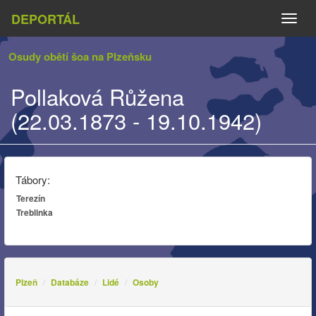
DEPORTÁL
Naviga
Osudy obětí šoa na Plzeňsku
Pollaková Růžena
(22.03.1873 - 19.10.1942)
Tábory:
Terezín
Treblinka
Plzeň
Databáze
Lidé
Osoby