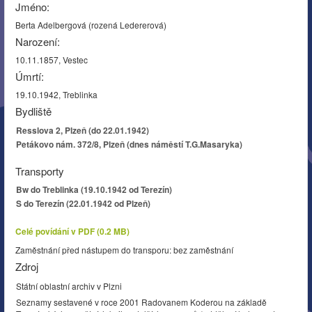
Jméno:
Berta Adelbergová (rozená Ledererová)
Narození:
10.11.1857, Vestec
Úmrtí:
19.10.1942, Treblinka
Bydliště
Resslova 2, Plzeň (do 22.01.1942)
Petákovo nám. 372/8, Plzeň (dnes náměstí T.G.Masaryka)
Transporty
Bw do Treblinka (19.10.1942 od Terezín)
S do Terezín (22.01.1942 od Plzeň)
Celé povídání v PDF (0.2 MB)
Zaměstnání před nástupem do transporu: bez zaměstnání
Zdroj
Státní oblastní archiv v Plzni
Seznamy sestavené v roce 2001 Radovanem Koderou na základě