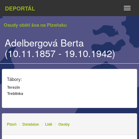
DEPORTÁL
Naviga
Osudy obětí šoa na Plzeňsku
Adelbergová Berta
(10.11.1857 - 19.10.1942)
Tábory:
Terezín
Treblinka
Plzeň
Databáze
Lidé
Osoby