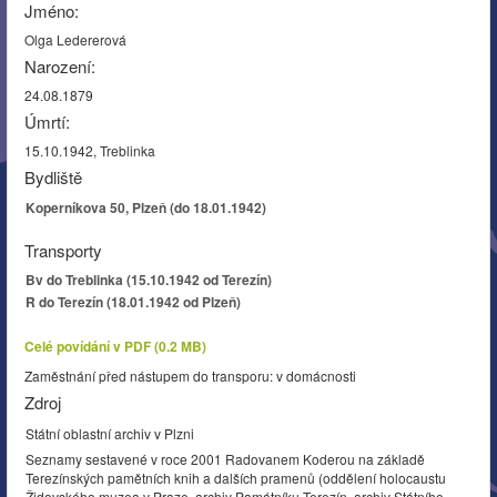
Jméno:
Olga Ledererová
Narození:
24.08.1879
Úmrtí:
15.10.1942, Treblinka
Bydliště
Koperníkova 50, Plzeň (do 18.01.1942)
Transporty
Bv do Treblinka (15.10.1942 od Terezín)
R do Terezín (18.01.1942 od Plzeň)
Celé povídání v PDF (0.2 MB)
Zaměstnání před nástupem do transporu: v domácnosti
Zdroj
Státní oblastní archiv v Plzni
Seznamy sestavené v roce 2001 Radovanem Koderou na základě
Terezínských pamětních knih a dalších pramenů (oddělení holocaustu
Židovského muzea v Praze, archiv Památníku Terezín, archiv Státního