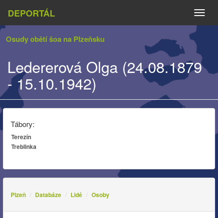
DEPORTÁL
Naviga
Osudy obětí šoa na Plzeňsku
Ledererová Olga (24.08.1879
- 15.10.1942)
Tábory:
Terezín
Treblinka
Plzeň
Databáze
Lidé
Osoby