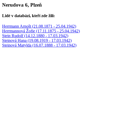
Nerudova 6, Plzeň
Lidé v databázi, kteří zde žili:
Herrmann Arnošt (21.08.1871 - 25.04.1942)
Herrmannová Žofie (17.11.1875 - 25.04.1942)
Stein Rudolf (14.12.1880 - 17.03.1942)
Steinová Hana (19.08.1919 - 17.03.1942)
Steinová Matylda (16.07.1888 - 17.03.1942)