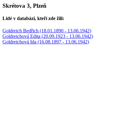
Skrétova 3, Plzeň
Lidé v databázi, kteří zde žili:
Goldreich Bedřich (18.01.1890 - 13.06.1942)
Goldreichová Edita (20.09.1923 - 13.06.1942)
Goldreichová Ida (16.08.1897 - 13.06.1942)